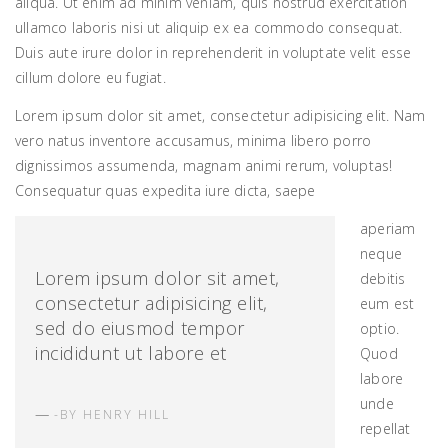
aliqua. Ut enim ad minim veniam, quis nostrud exercitation
ullamco laboris nisi ut aliquip ex ea commodo consequat.
Duis aute irure dolor in reprehenderit in voluptate velit esse
cillum dolore eu fugiat.
Lorem ipsum dolor sit amet, consectetur adipisicing elit. Nam
vero natus inventore accusamus, minima libero porro
dignissimos assumenda, magnam animi rerum, voluptas!
Consequatur quas expedita iure dicta, saepe
aperiam
neque
Lorem ipsum dolor sit amet,
debitis
consectetur adipisicing elit,
eum est
sed do eiusmod tempor
optio.
incididunt ut labore et
Quod
labore
unde
BY HENRY HILL
repellat