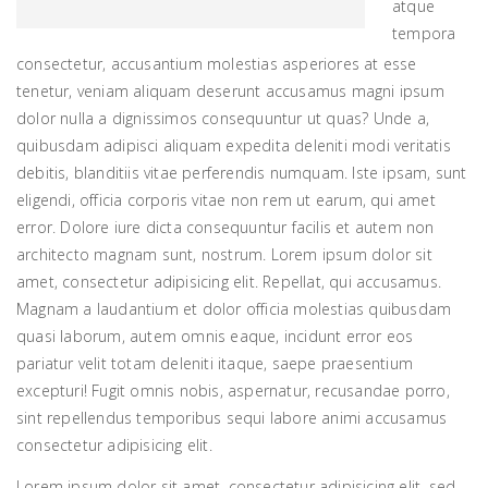
atque
tempora
consectetur, accusantium molestias asperiores at esse
tenetur, veniam aliquam deserunt accusamus magni ipsum
dolor nulla a dignissimos consequuntur ut quas? Unde a,
quibusdam adipisci aliquam expedita deleniti modi veritatis
debitis, blanditiis vitae perferendis numquam. Iste ipsam, sunt
eligendi, officia corporis vitae non rem ut earum, qui amet
error. Dolore iure dicta consequuntur facilis et autem non
architecto magnam sunt, nostrum. Lorem ipsum dolor sit
amet, consectetur adipisicing elit. Repellat, qui accusamus.
Magnam a laudantium et dolor officia molestias quibusdam
quasi laborum, autem omnis eaque, incidunt error eos
pariatur velit totam deleniti itaque, saepe praesentium
excepturi! Fugit omnis nobis, aspernatur, recusandae porro,
sint repellendus temporibus sequi labore animi accusamus
consectetur adipisicing elit.
Lorem ipsum dolor sit amet, consectetur adipisicing elit, sed